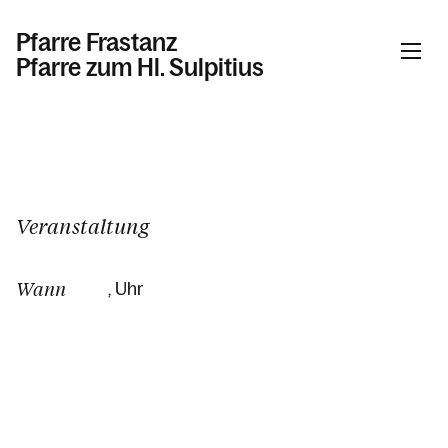
Pfarre Frastanz
Pfarre zum Hl. Sulpitius
Informationen
Kalender
Veranstaltung
Wann
, Uhr
Personen
Kontakt