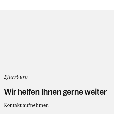
Einrichtungen der Pfarre und
nahestehende Gruppen
Haus der Begegnung
Saal Sulpitius
Saal Apollonia
Seminarräume
Theke
Küche
Eintritt
Pfarrbüro
Wir helfen Ihnen gerne weiter
Kalender
Kontakt aufnehmen