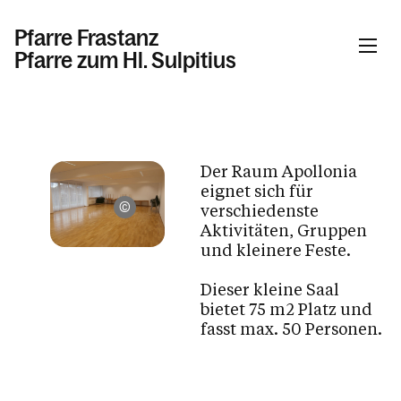
Pfarre Frastanz
Pfarre zum Hl. Sulpitius
Informationen
Der Raum Apollonia
Aktuelles & News
eignet sich für
Pfarrinfo
verschiedenste
Pfarre Frastanz /
Aktivitäten, Gruppen
Gemeinschaft
und kleinere Feste.
Taufe, Hochzeit, Erstkommunion &
Firmung
Dieser kleine Saal
bietet 75 m2 Platz und
Tod, Beerdigung & Trauer
fasst max. 50 Personen.
Kinder & Familie
Pfarre / Kirche / Kapellen