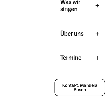
Mesner-Team
Was wir
singen
Lektor/innen und
Eucharistiehelfer/innen
Ministranten
Frastner Chörle
Über uns
Kirchenchor
Männerschola
Nikolaus-Team
Termine
Pfarrcaritas
Sternsinger
Totenwache-Team
Kontakt: Manuela
Zivildienst
Busch
Taufe, Hochzeit, Erstkommunion &
Firmung