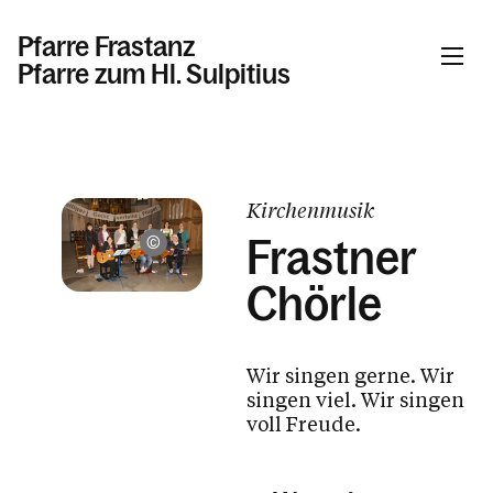
Pfarre Frastanz
Pfarre zum Hl. Sulpitius
Informationen
Kirchenmusik
Aktuelles & News
Frastner
Mathis Fotografie, Hohenems
Pfarrinfo
Chörle
Gemeinschaft
Pfarrgemeinderat
Wir singen gerne. Wir
Pfarrkirchenrat
singen viel. Wir singen
Familienmesseteam
voll Freude.
Lebendige Familie