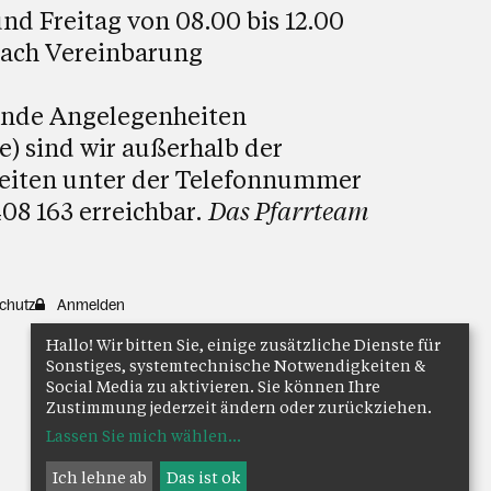
nd Freitag von 08.00 bis 12.00
nach Vereinbarung
ende Angelegenheiten
le) sind wir außerhalb der
eiten unter der Telefonnummer
08 163 erreichbar.
Das Pfarrteam
chutz
Anmelden
Hallo! Wir bitten Sie, einige zusätzliche Dienste für
Sonstiges, systemtechnische Notwendigkeiten &
Social Media zu aktivieren. Sie können Ihre
Zustimmung jederzeit ändern oder zurückziehen.
Lassen Sie mich wählen
...
Ich lehne ab
Das ist ok